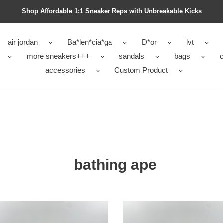
Shop Affordable 1:1 Sneaker Reps with Unbreakable Kicks
air jordan
Ba*len*cia*ga
D*or
lvt
more sneakers+++
sandals
bags
c
accessories
Custom Product
bathing ape
a
ng
bathing