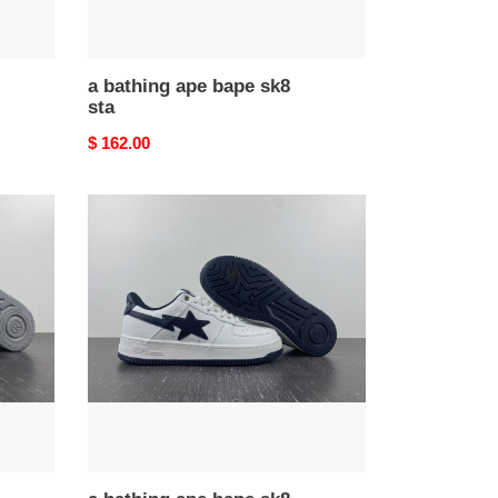
a bathing ape bape sk8
sta
Original
$ 162.00
price
a
bathing
ape
bape
sk8
sta