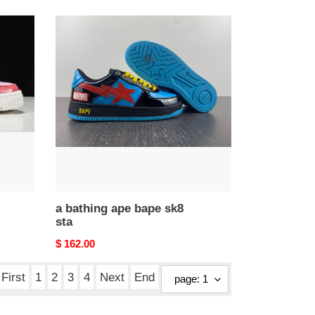
a
bathing
ape
bape
sk8
sta
a bathing ape bape sk8
sta
Original
$ 162.00
price
First
1
2
3
4
Next
End