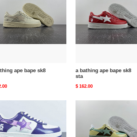
ape
bape
sk8
sta
thing ape bape sk8
a bathing ape bape sk8
sta
nal
2.00
Original
$ 162.00
price
a
ng
bathing
ape
bape
sk8
sta