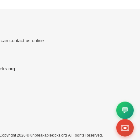
 can contact us online
cks.org
💬
✉️
Copyright 2026 ©
unbreakablekicks.org
All Rights Reserved.