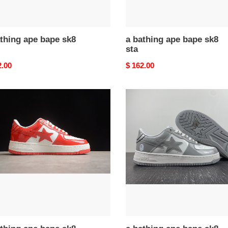
thing ape bape sk8
a bathing ape bape sk8
sta
nal
2.00
Original
$ 162.00
price
a
ng
bathing
ape
bape
sk8
sta