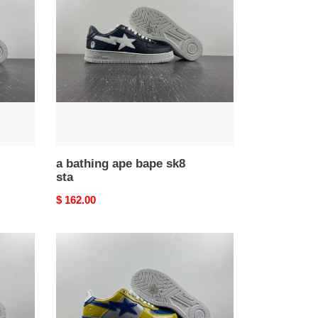
ape
bape
sk8
sta
a bathing ape bape sk8
sta
Original
$ 162.00
price
a
bathing
ape
bape
sk8
sta