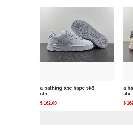
a
a
bathing
bathi
ape
ape
bape
bape
sk8
sk8
sta
sta
a bathing ape bape sk8
a ba
sta
sta
Original
$ 162.00
Origi
$ 16
price
price