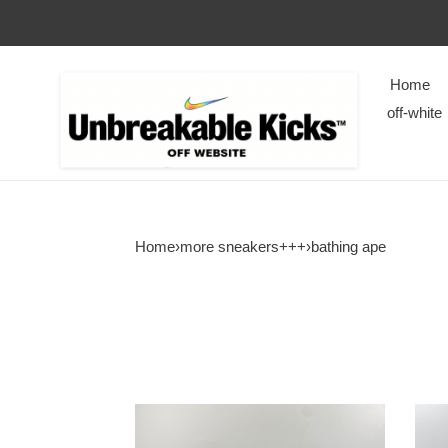
Home
off-white
Home
›
more sneakers+++
›
bathing ape
a
a
bathing
bathi