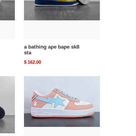
a bathing ape bape sk8
sta
Original
$ 162.00
price
a
bathing
ape
bape
sk8
sta