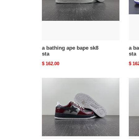
a bathing ape bape sk8
a ba
sta
sta
Original
$ 162.00
Origi
$ 16
price
price
a
a
bathing
bathi
ape
ape
bape
bape
sk8
sk8
sta
sta