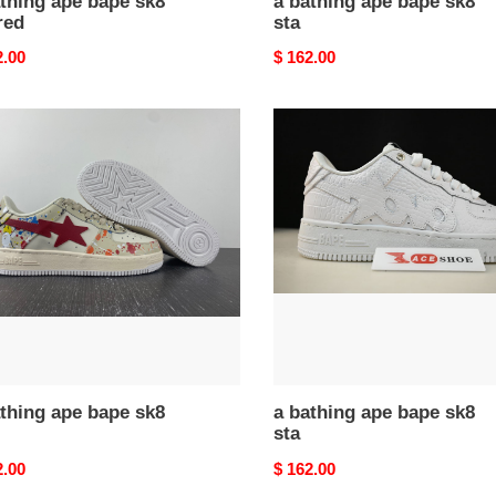
thing ape bape sk8
a bathing ape bape sk8
red
sta
nal
2.00
Original
$ 162.00
price
a
ng
bathing
ape
bape
sk8
sta
thing ape bape sk8
a bathing ape bape sk8
sta
nal
2.00
Original
$ 162.00
price