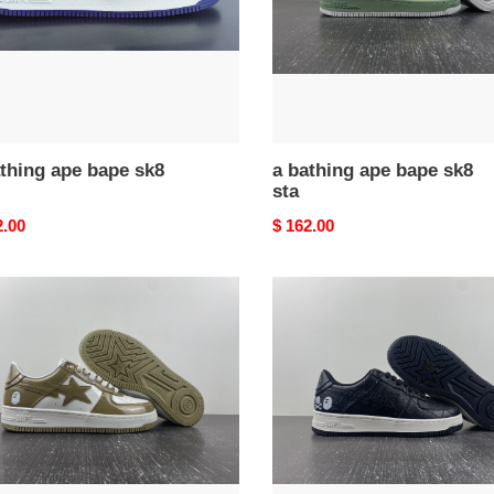
thing ape bape sk8
a bathing ape bape sk8
sta
nal
2.00
Original
$ 162.00
price
a
ng
bathing
ape
bape
sk8
sta