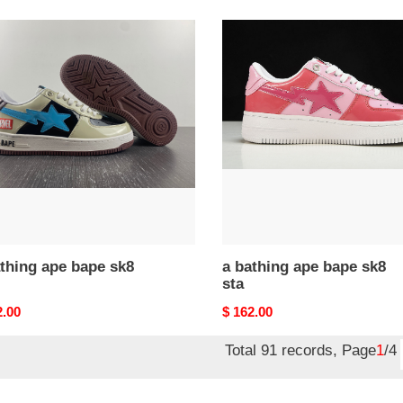
a
ng
bathing
ape
bape
sk8
sta
thing ape bape sk8
a bathing ape bape sk8
sta
nal
2.00
Original
$ 162.00
price
Total 91 records, Page
1
/4