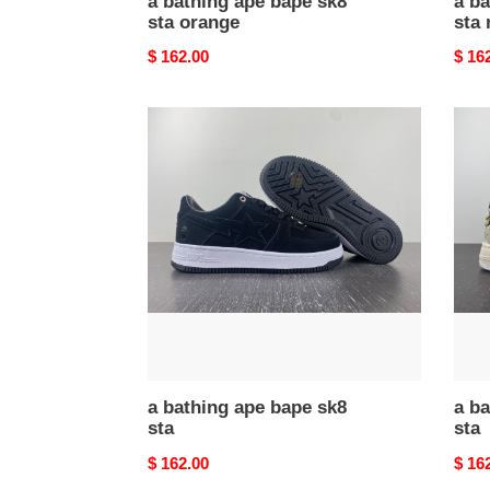
a bathing ape bape sk8
a ba
sta orange
sta 
Original
$ 162.00
Origi
$ 16
price
price
a
a
bathing
bathi
ape
ape
bape
bape
sk8
sk8
sta
sta
a bathing ape bape sk8
a ba
sta
sta
Original
$ 162.00
Origi
$ 16
price
price