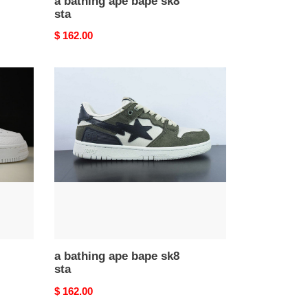
a bathing ape bape sk8
sta
Original
$ 162.00
price
a
bathing
ape
bape
sk8
sta
a bathing ape bape sk8
sta
Original
$ 162.00
price