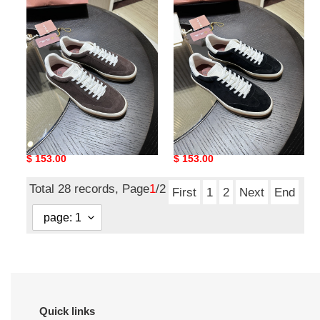
piana
piana
sneaker
sneaker
loro piana sneaker
loro piana sneaker
Original
$ 153.00
Original
$ 153.00
price
price
Total 28 records, Page
1
/2
First
1
2
Next
End
Quick links