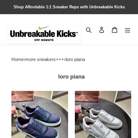
Shop Affordable 1:1 Sneaker Reps with Unbreakable Kicks
Search
Contact us
Shopping 
Home
›
more sneakers+++
›
loro piana
loro piana
loro
loro
piana
piana
sneaker
sneaker